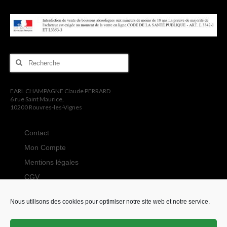
Rechercher
:
EARL CHAMPAGNE Claude PERRARD
6 rue Saint Maurice,
10200 Rouvres-les-Vignes
Contact
Mon Compte
Mentions légales
CGV
Politique de
confidentialité
Nous utilisons des cookies pour optimiser notre site web et notre service.
Tarifs de livraison