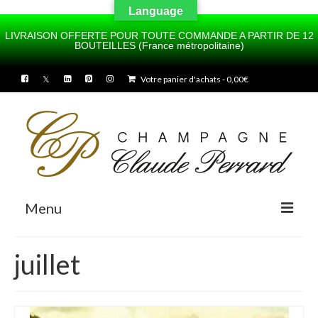
Language
LIVRAISON OFFERTE POUR TOUTE COMMANDE A PARTIR DE 12
BOUTEILLES (France métropolitaine)
UA-100436175-1
Votre panier d'achats
-
0,00
€
Menu
Accueil
juillet
A propos de notre Champagne
Notre histoire