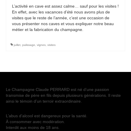
L’activité en cave est assez calme… sauf pour les visites !
Etiquettes personnalisees
En effet, avec les vacances d’été nous avons plus de
visites que le reste de l’année, c’est une occasion de
Actualités
vous présenter nos caves et vous expliquer notre beau
métier et la fabrication du champagne.
Contact
juillet
,
palissage
,
vignes
,
visites
Le Champagne Claude PERRARD est né d’une passion
transmise de père en fils depuis plusieurs générations. Il reste
ainsi le témoin d’un terroir extraordinaire.
L’abus d’alcool est dangereux pour la santé.
À consommer avec modération.
Interdit aux moins de 18 ans.