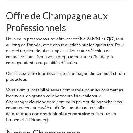
Evénementiel
Offre de Champagne aux
Etiquettes personnalisées
Professionnels
CE et collectivités
Nous vous proposons une offre accessible
24h/24 et 7j/7
, tout
Professionels et distributeurs
au long de l’année, avec des réductions sur les quantités. Pour
en profiter, rien de plus simple : faites votre sélection et
Visites guidées
contactez nous. Nous vous proposerons une offre de prix
correspondant aux quantités désirées.
Visite du Vignoble – Durée: 1h
Choisissez votre fournisseur de champagne directement chez le
Visite de Cave – Durée: 1h
producteur.
Vous avez la possibilité assez commande pour les commerces
Découvrir la région
locaux ou les grands collaborateurs internationaux.
Champagneclaudeperrard.com vous permet de panacher vos
Boutique
commandes par cuvée et d’effectuer des achats allant
de
quelques cartons à plusieurs containers
(livrable en
Nos cuvées
France et à l’étranger).
Accessoires Champagne