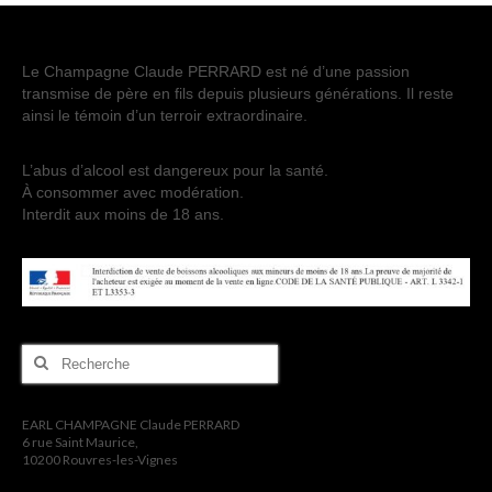
Le Champagne Claude PERRARD est né d’une passion
transmise de père en fils depuis plusieurs générations. Il reste
ainsi le témoin d’un terroir extraordinaire.
L’abus d’alcool est dangereux pour la santé.
À consommer avec modération.
Interdit aux moins de 18 ans.
Rechercher
:
EARL CHAMPAGNE Claude PERRARD
6 rue Saint Maurice,
10200 Rouvres-les-Vignes