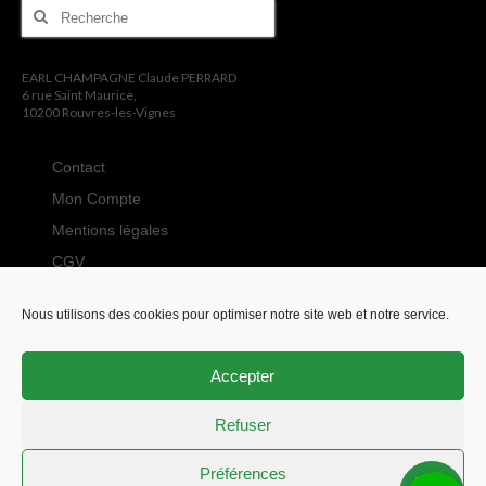
Rechercher
:
EARL CHAMPAGNE Claude PERRARD
6 rue Saint Maurice,
10200 Rouvres-les-Vignes
Contact
Mon Compte
Mentions légales
CGV
Politique de
confidentialité
Nous utilisons des cookies pour optimiser notre site web et notre service.
Tarifs de livraison
Accepter
© 2026 CHAMPAGNE Claude Perrard
Refuser
Préférences