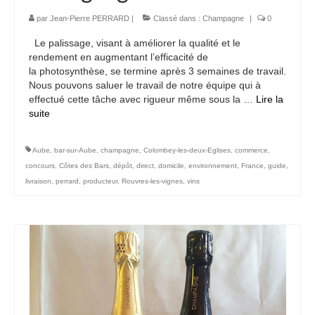
Etiquettes personnalisees
par
Jean-Pierre PERRARD
|
Classé dans :
Champagne
|
0
Le palissage, visant à améliorer la qualité et le
Actualités
rendement en augmentant l’efficacité de
la photosynthèse, se termine après 3 semaines de travail.
Contact
Nous pouvons saluer le travail de notre équipe qui à
effectué cette tâche avec rigueur même sous la …
Lire la
suite­­
Aube
,
bar-sur-Aube
,
champagne
,
Colombey-les-deux-Eglises
,
commerce
,
concours
,
Côtes des Bars
,
dépôt
,
direct
,
domicile
,
environnement
,
France
,
guide
,
livraison
,
perrard
,
producteur
,
Rouvres-les-vignes
,
vins