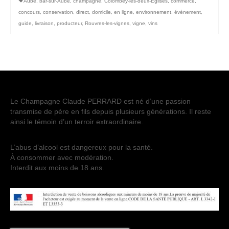
Aube
,
bar-sur-Aube
,
champagne
,
Colombey-les-deux-Eglises
,
commerce
,
concours
,
conservation
,
direct
,
domicile
,
en ligne
,
environnement
,
événement
,
guide
,
livraison
,
producteur
,
Rouvres-les-vignes
,
vigne
,
vins
Le Champagne Claude PERRARD est né d’une passion
transmise de père en fils depuis plusieurs générations. Il reste
ainsi le témoin d’un terroir extraordinaire.
L’abus d’alcool est dangereux pour la santé.
À consommer avec modération.
Interdit aux moins de 18 ans.