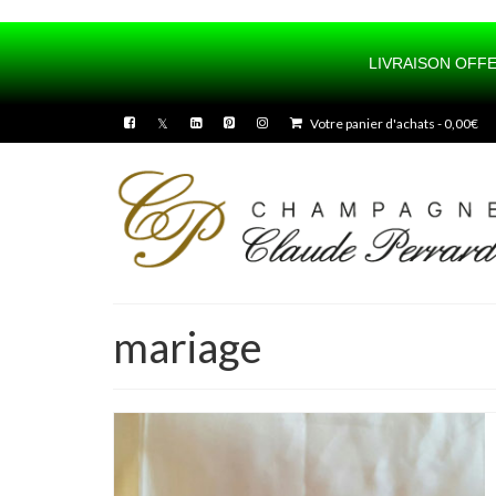
LIVRAISON OFFE
UA-100436175-1
Votre panier d'achats
-
0,00
€
mariage