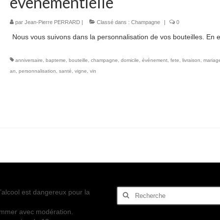
evenementielle
par
Jean-Pierre PERRARD
|
Classé dans :
Champagne
|
0
Nous vous suivons dans la personnalisation de vos bouteilles. En ef
anniversaire
,
bapteme
,
bouteille
,
champagne
,
domicile
,
événement
,
fete
,
livraison
,
mariag
an
,
personnalisation
,
santé
,
vigne
,
vin
Rechercher
’alcool est dangereux pour la
:
mmer avec modération.