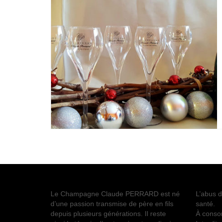
Le Champagne Claude PERRARD est né
L’abus d
d’une passion transmise de père en fils
santé.
depuis plusieurs générations. Il reste
À conso