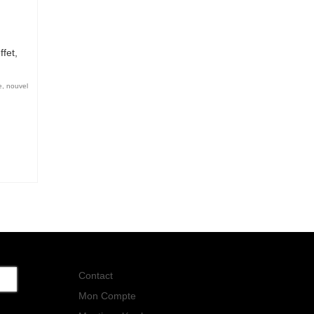
fet,
e
,
nouvel
Contact
Mon Compte