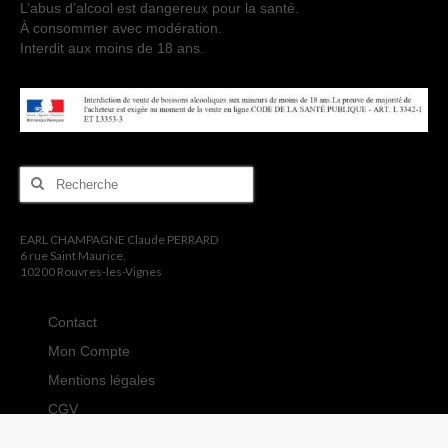
L’abus d’alcool est dangereux pour la santé.
À consommer avec modération.
Interdit aux moins de 18 ans.
Rechercher
:
EARL CHAMPAGNE Claude PERRARD
6 rue Saint Maurice,
10200 Rouvres-les-Vignes
Contact
Mon Compte
Mentions légales
CGV
Politique de