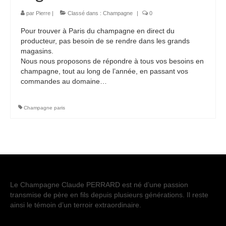
Etiquettes personnalisees
par
Pierre
|
Classé dans :
Champagne
|
0
Pour trouver à Paris du champagne en direct du
Actualités
producteur, pas besoin de se rendre dans les grands
magasins.
Contact
Nous nous proposons de répondre à tous vos besoins en
champagne, tout au long de l’année, en passant vos
commandes au domaine…
Champagne paris
Le Champagne Claude PERRARD est né d’une passion
transmise de père en fils depuis plusieurs générations. Il reste
ainsi le témoin d’un terroir extraordinaire.