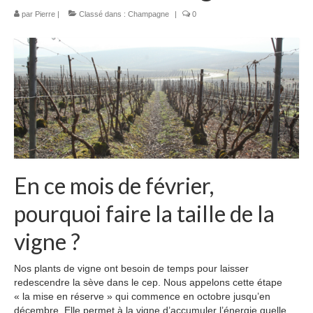
Evénementiel
par
Pierre
|
Classé dans :
Champagne
|
0
Etiquettes personnalisées
CE et collectivités
Professionels et distributeurs
Visites guidées
Visite du Vignoble – Durée: 1h
En ce mois de février,
Visite de Cave – Durée: 1h
pourquoi faire la taille de la
Découvrir la région
vigne ?
Boutique
Nos plants de vigne ont besoin de temps pour laisser
Nos cuvées
redescendre la sève dans le cep. Nous appelons cette étape
« la mise en réserve » qui commence en octobre jusqu’en
Accessoires Champagne
décembre. Elle permet à la vigne d’accumuler l’énergie quelle