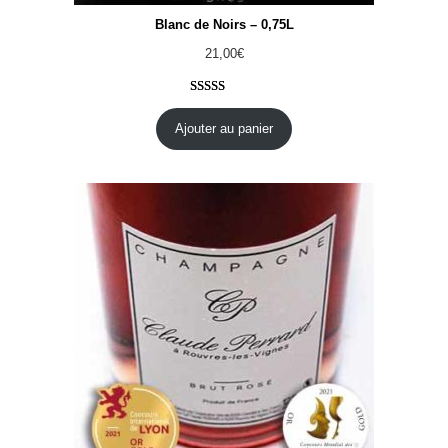
Blanc de Noirs – 0,75L
21,00
€
Noté
17
4.76
sur 5 basé
Ajouter au panier
sur
notations
client