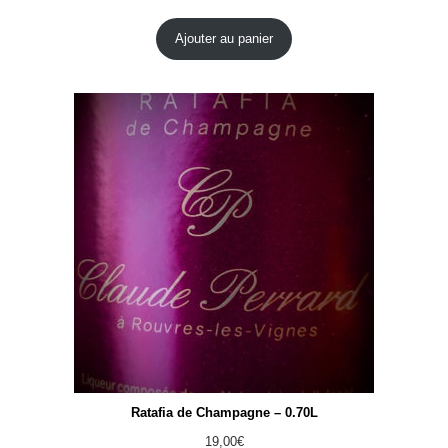
Noté
2
5.00
sur 5 basé
Ajouter au panier
sur
notations
client
Ratafia de Champagne – 0.70L
19,00
€