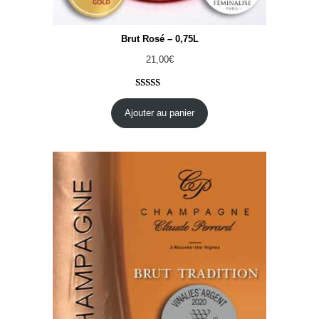
Brut Rosé – 0,75L
21,00
€
Noté
17
4.71
sur 5 basé
Ajouter au panier
sur
notations
client