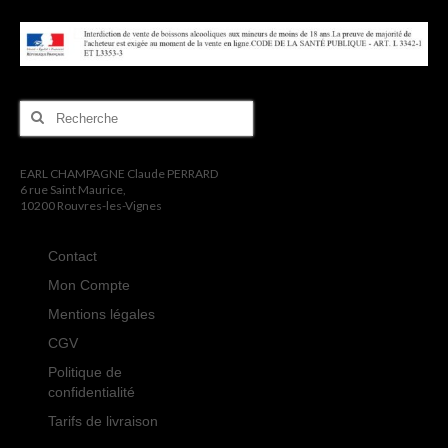
Rechercher
:
EARL CHAMPAGNE Claude PERRARD
6 rue Saint Maurice,
10200 Rouvres-les-Vignes
Contact
Mon Compte
Mentions légales
CGV
Politique de
confidentialité
Tarifs de livraison