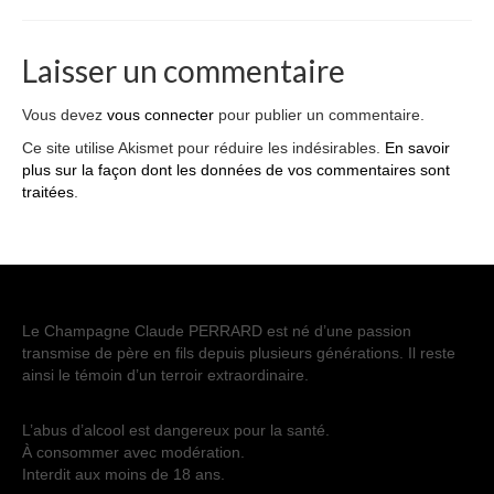
Laisser un commentaire
Vous devez
vous connecter
pour publier un commentaire.
Ce site utilise Akismet pour réduire les indésirables.
En savoir
plus sur la façon dont les données de vos commentaires sont
traitées
.
Le Champagne Claude PERRARD est né d’une passion
transmise de père en fils depuis plusieurs générations. Il reste
ainsi le témoin d’un terroir extraordinaire.
L’abus d’alcool est dangereux pour la santé.
À consommer avec modération.
Interdit aux moins de 18 ans.