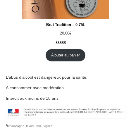
Brut Tradition – 0,75L
20,00
€
Noté
21
4.81
sur 5 basé
Ajouter au panier
sur
notations
client
L’abus d’alcool est dangereux pour la santé.
À consommer avec modération.
Interdit aux moins de 18 ans.
champagne
,
février
,
taille
,
vignes