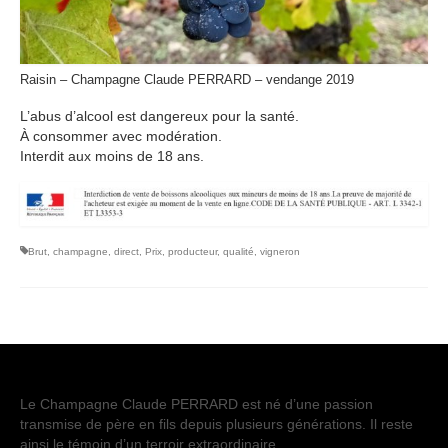
Raisin – Champagne Claude PERRARD – vendange 2019
L’abus d’alcool est dangereux pour la santé.
À consommer avec modération.
Interdit aux moins de 18 ans.
Brut
,
champagne
,
direct
,
Prix
,
producteur
,
qualité
,
vigneron
Le Champagne Claude PERRARD est né d’une passion
transmise de père en fils depuis plusieurs générations. Il reste
ainsi le témoin d’un terroir extraordinaire.