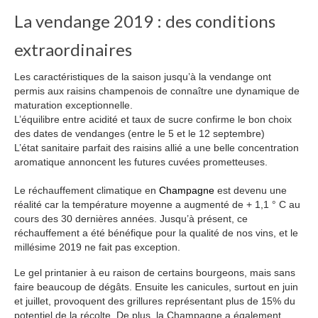
Evénementiel
La vendange 2019 : des conditions
Etiquettes personnalisées
extraordinaires
CE et collectivités
Les caractéristiques de la saison jusqu’à la vendange ont
permis aux raisins champenois de connaître une dynamique de
Professionels et distributeurs
maturation exceptionnelle.
L’équilibre entre acidité et taux de sucre confirme le bon choix
Visites guidées
des dates de vendanges (entre le 5 et le 12 septembre)
L’état sanitaire parfait des raisins allié a une belle concentration
Visite du Vignoble – Durée: 1h
aromatique annoncent les futures cuvées prometteuses.
Visite de Cave – Durée: 1h
Le réchauffement climatique en
Champagne
est devenu une
réalité car la température moyenne a augmenté de + 1,1 ° C au
Découvrir la région
cours des 30 dernières années. Jusqu’à présent, ce
réchauffement a été bénéfique pour la qualité de nos vins, et le
millésime 2019 ne fait pas exception.
Boutique
Le gel printanier à eu raison de certains bourgeons, mais sans
Nos cuvées
faire beaucoup de dégâts. Ensuite les canicules, surtout en juin
et juillet, provoquent des grillures représentant plus de 15% du
Accessoires Champagne
potentiel de la récolte. De plus, la Champagne a également