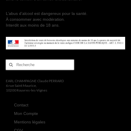
L’abus d’alcool est dangereux pour la santé.
À consommer avec modération.
Interdit aux moins de 18 ans.
Rechercher
:
EARL CHAMPAGNE Claude PERRARD
6 rue Saint Maurice,
10200 Rouvres-les-Vignes
Contact
Mon Compte
Mentions légales
CGV