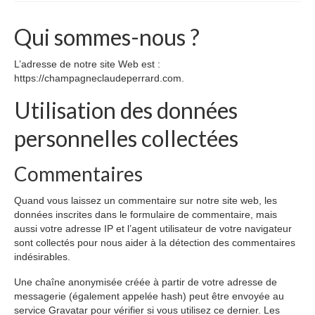
Evénementiel
Qui sommes-nous ?
Etiquettes personnalisées
L’adresse de notre site Web est :
CE et collectivités
https://champagneclaudeperrard.com.
Professionels et distributeurs
Utilisation des données
Visites guidées
personnelles collectées
Visite du Vignoble – Durée: 1h
Commentaires
Visite de Cave – Durée: 1h
Quand vous laissez un commentaire sur notre site web, les
données inscrites dans le formulaire de commentaire, mais
Découvrir la région
aussi votre adresse IP et l’agent utilisateur de votre navigateur
sont collectés pour nous aider à la détection des commentaires
Boutique
indésirables.
Nos cuvées
Une chaîne anonymisée créée à partir de votre adresse de
messagerie (également appelée hash) peut être envoyée au
Accessoires Champagne
service Gravatar pour vérifier si vous utilisez ce dernier. Les