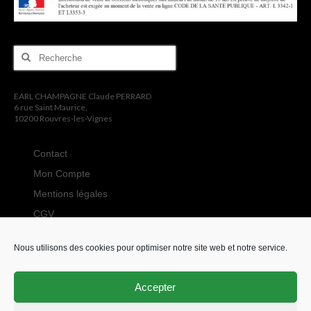
Rechercher
:
EARL CHAMPAGNE Claude PERRARD
6 rue Saint Maurice,
10200 Rouvres-les-Vignes
Contact
Mon Compte
Mentions légales
CGV
Politique de
confidentialité
Nous utilisons des cookies pour optimiser notre site web et notre service.
Tarifs de livraison
Accepter
© 2026 CHAMPAGNE Claude Perrard