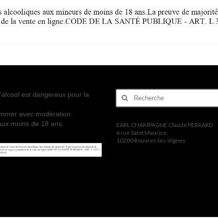
Rechercher
’alcool est dangereux pour la
:
mmer avec modération.
 aux moins de 18 ans.
EARL CHAMPAGNE Claude PERRARD
6 rue Saint Maurice,
10200 Rouvres-les-Vignes