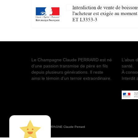
Le Champagne Claude PERRARD est né
L’abus d
d’une passion transmise de père en fils
santé.
depuis plusieurs générations. Il reste
À conso
ainsi le témoin d’un terroir extraordinaire.
Interdit
© 2026 CHAMPAGNE Claude Perrard