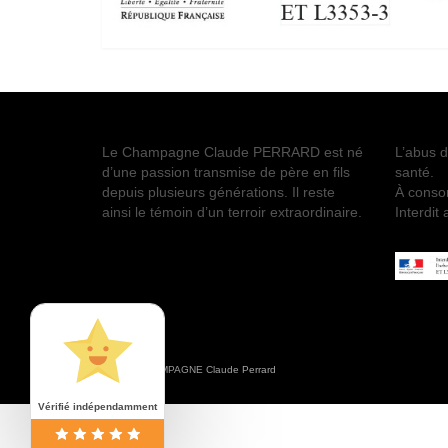
Le Champagne Claude PERRARD est né
L’abus d
d’une passion transmise de père en fils
santé.
depuis plusieurs générations. Il reste
À conso
ainsi le témoin d’un terroir extraordinaire.
Interdit
© 2026 CHAMPAGNE Claude Perrard
Vérifié indépendamment