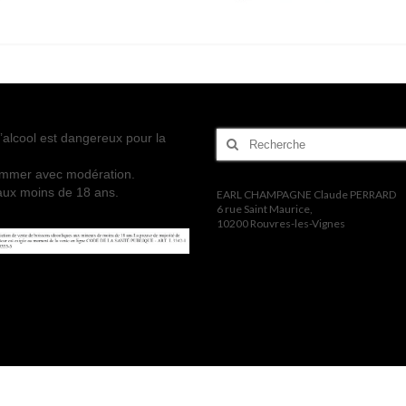
Rechercher
’alcool est dangereux pour la
:
mmer avec modération.
 aux moins de 18 ans.
EARL CHAMPAGNE Claude PERRARD
6 rue Saint Maurice,
10200 Rouvres-les-Vignes