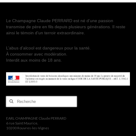
Etiquettes personnalisees
Actualités
Le Champagne Claude PERRARD est né d’une passion
transmise de père en fils depuis plusieurs générations. Il reste
Contact
ainsi le témoin d’un terroir extraordinaire.
L’abus d’alcool est dangereux pour la santé.
À consommer avec modération.
Interdit aux moins de 18 ans.
Rechercher
:
EARL CHAMPAGNE Claude PERRARD
6 rue Saint Maurice,
10200 Rouvres-les-Vignes