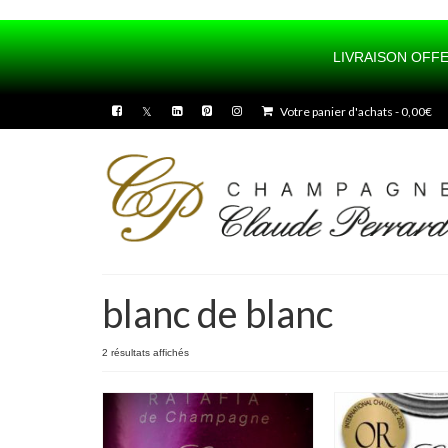
LIVRAISON OFFE
UA-100436175-1
Votre panier d'achats
-
0,00
€
blanc de blanc
2 résultats affichés