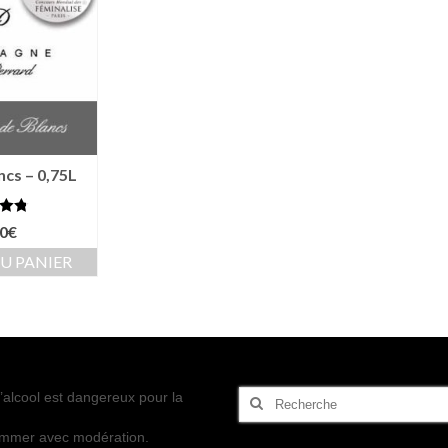
ncs – 0,75L
.76
0
€
 5
U PANIER
Rechercher
’alcool est dangereux pour la
:
mmer avec modération.