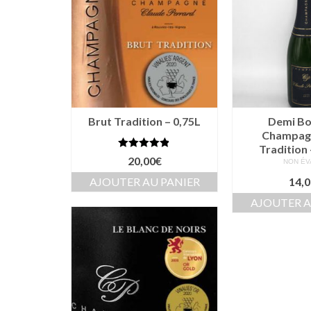
Brut Tradition – 0,75L
Demi Bou
Champag
Tradition 
Note
4.81
20,00
€
NON ÉV
sur 5
AJOUTER AU PANIER
14,0
AJOUTER A