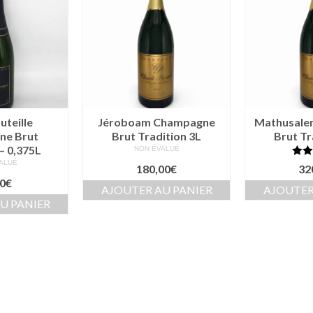
teille
Jéroboam Champagne
Mathusale
ne Brut
Brut Tradition 3L
Brut Tr
– 0,375L
NON ÉVALUÉ
ALUÉ
Not
180,00
€
32
su
0
€
AJOUTER AU PANIER
AJOUTER
U PANIER