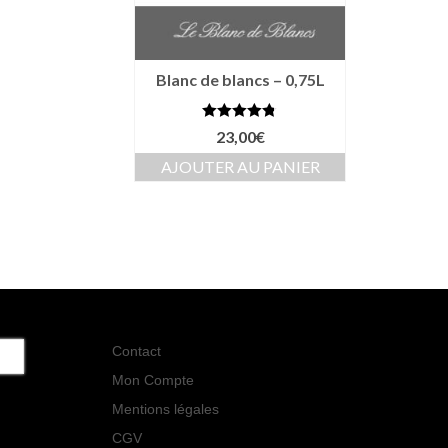
Blanc de blancs – 0,75L
Note
4.76
23,00
€
sur 5
AJOUTER AU PANIER
Contact
Mon Compte
Mentions légales
CGV