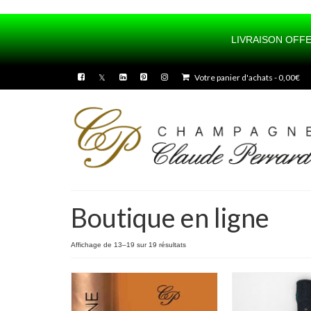
LIVRAISON OFFE
UA-100436175-1
Votre panier d'achats
-
0,00
€
Boutique en ligne
Affichage de 13–19 sur 19 résultats