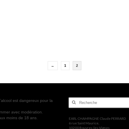
←
1
2
Rechercher
’alcool est dangereux pour la
:
mmer avec modération.
 aux moins de 18 ans.
EARL CHAMPAGNE Claude PERRARD
6 rue Saint Maurice,
10200 Rouvres-les-Vignes